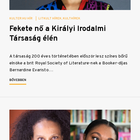
KULTER.HU HÍR
|
LITKULT HÍREK
KULTHÍREK
Fekete nő a Királyi Irodalmi
Társaság élén
A társaság 200 éves történetében először lesz színes bőrű
elnöke a brit Royal Society of Literature-nek a Booker-díjas
Bernardine Evaristo…
BŐVEBBEN