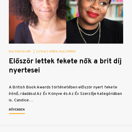
KULTER.HU HÍR
|
LITKULT HÍREK
KULTHÍREK
Először lettek fekete nők a brit díj
nyertesei
A British Book Awards történetében először nyert fekete
írónő, ráadásul Az Év Könyve és Az Év Szerzője kategóriában
is. Candice…
BŐVEBBEN