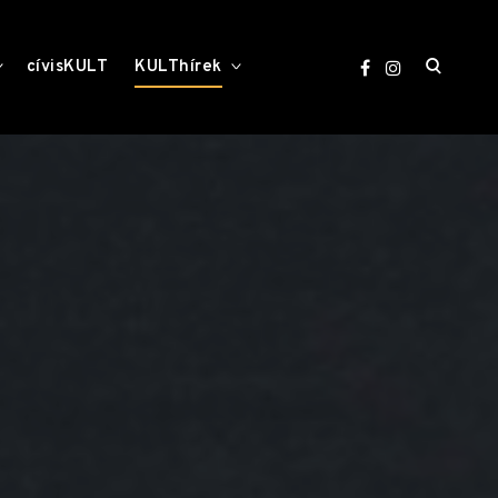
open
toggle
toggle
cívisKULT
KULThírek
child
child
menu
menu
search
form