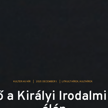
KULTER.HU HÍR
|
2021. DECEMBER 1.
|
LITKULT HÍREK
KULTHÍREK
 a Királyi Irodalm