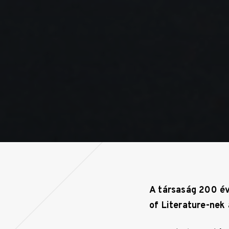
A társaság 200 év
of Literature-nek