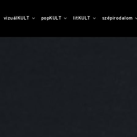
toggle
toggle
toggle
vizuálKULT
popKULT
litKULT
szépirodalom
child
child
child
menu
menu
menu