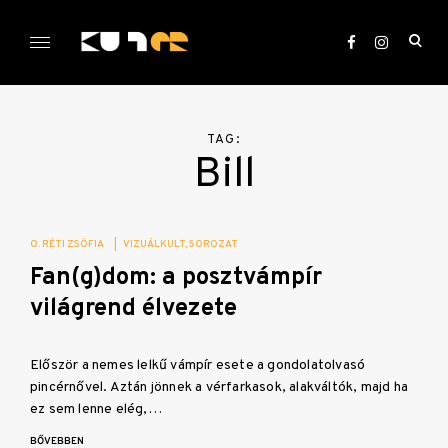
Skip
to
ope
content
sea
KULTer.hu
for
TAG:
Bill
O. RÉTI ZSÓFIA
|
VIZUÁLKULT
SOROZAT
Fan(g)dom: a posztvámpír
világrend élvezete
Először a nemes lelkű vámpír esete a gondolatolvasó
pincérnővel. Aztán jönnek a vérfarkasok, alakváltók, majd ha
ez sem lenne elég,…
BŐVEBBEN