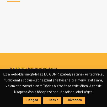
© KULTer.hu – Minden jog fenntartva
Ez a weboldal megfelel az EU GDPR szabályzatának és technikai,
Impresszum
Szerzőink
Támogatók & Partnerek
funkcionális cookie-kat használ a felhasználói élmény javítására,
valamint a zavartalan működés biztosítása érdekében. A cookie
Adatvédelmi tájékoztató
kikapcsolása a böngésző beállításaiban lehetséges.
Elfogad
Elutasít
Bővebben