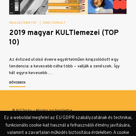
PAULUSZ KRISTÓF
|
ZENE
POPKULT
2019 magyar KULTlemezei (TOP
10)
Az évtized utolsó éveire egyértelműen kirajzolódott egy
tendencia: a kevesebb néha több – vallják a zenészek. Így
hát egyre kevesebb…
BŐVEBBEN
© KULTer.hu – Minden jog fenntartva
Ez a weboldal megfelel az EU GDPR szabályzatának és technikai,
Impresszum
Szerzőink
Támogatók & Partnerek
funkcionális cookie-kat használ a felhasználói élmény javítására,
valamint a zavartalan működés biztosítása érdekében. A cookie
Adatvédelmi tájékoztató