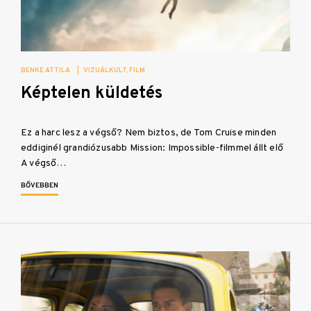
BENKE ATTILA
|
VIZUÁLKULT
FILM
Képtelen küldetés
Ez a harc lesz a végső? Nem biztos, de Tom Cruise minden
eddiginél grandiózusabb Mission: Impossible-filmmel állt elő
A végső…
BŐVEBBEN