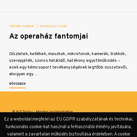
VÉKONY GÁBOR
|
VIZUÁLKULT
FILM
Az operaház fantomjai
Díszletek, kellékek, maszkok, mikrofonok, kamerák, trükkök,
szerepjáték, szoros határidő, hatékony együttműködés –
ezek egy kémcsoport tevékenységének legfőbb összetevői,
ahogyan egy…
BŐVEBBEN
© KULTer.hu – Minden jog fenntartva
Ez a weboldal megfelel az EU GDPR szabályzatának és technikai,
Impresszum
Szerzőink
Támogatók & Partnerek
funkcionális cookie-kat használ a felhasználói élmény javítására,
valamint a zavartalan működés biztosítása érdekében. A cookie
Adatvédelmi tájékoztató