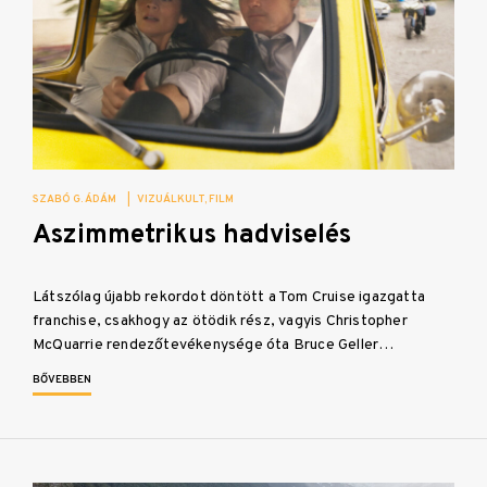
SZABÓ G. ÁDÁM
|
VIZUÁLKULT
FILM
Aszimmetrikus hadviselés
Látszólag újabb rekordot döntött a Tom Cruise igazgatta
franchise, csakhogy az ötödik rész, vagyis Christopher
McQuarrie rendezőtevékenysége óta Bruce Geller…
BŐVEBBEN