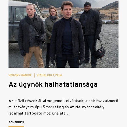
VÉKONY GÁBOR
|
VIZUÁLKULT
FILM
Az ügynök halhatatlansága
Az előző részek által megemelt elvárások, a színész vakmerő
mutatványaira épülő marketing és az idei nyár csekély
izgalmat tartogató mozikínálata…
BŐVEBBEN