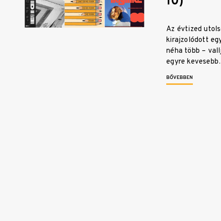
10)
Az évtized utol
kirajzolódott eg
néha több – vall
egyre keveseb
BŐVEBBEN