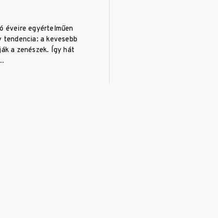
só éveire egyértelműen
y tendencia: a kevesebb
ják a zenészek. Így hát
b…