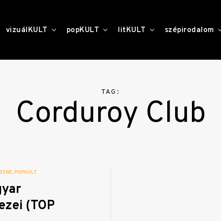
toggle
toggle
toggle
vizuálKULT
popKULT
litKULT
szépirodalom
child
child
child
menu
menu
menu
TAG:
Corduroy Club
ZENE
POPKULT
gyar
ezei (TOP