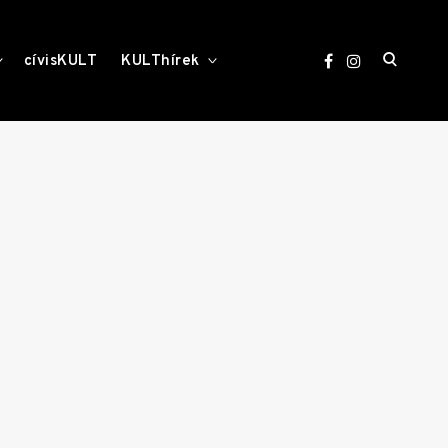
open
toggle
toggle
cívisKULT
KULThírek
child
child
menu
menu
search
form