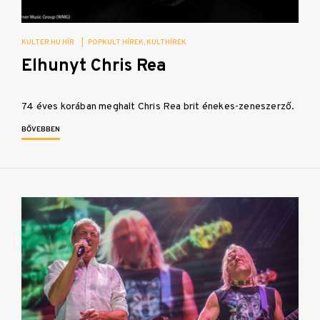
KULTER.HU HÍR
|
POPKULT HÍREK
KULTHÍREK
Elhunyt Chris Rea
74 éves korában meghalt Chris Rea brit énekes-zeneszerző.
BŐVEBBEN