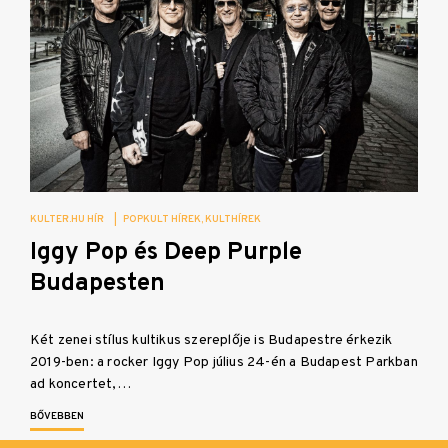
KULTER.HU HÍR
|
POPKULT HÍREK
KULTHÍREK
Iggy Pop és Deep Purple
Budapesten
Két zenei stílus kultikus szereplője is Budapestre érkezik
2019-ben: a rocker Iggy Pop július 24-én a Budapest Parkban
ad koncertet,…
BŐVEBBEN