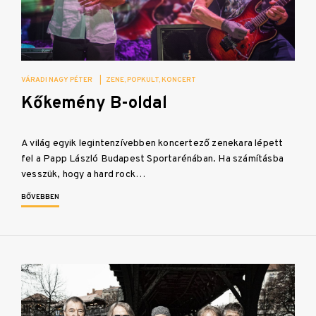
VÁRADI NAGY PÉTER
|
ZENE
POPKULT
KONCERT
Kőkemény B-oldal
A világ egyik legintenzívebben koncertező zenekara lépett
fel a Papp László Budapest Sportarénában. Ha számításba
vesszük, hogy a hard rock…
BŐVEBBEN