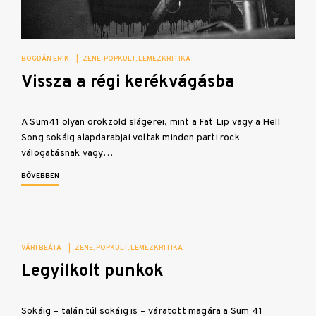
BOGDÁN ERIK
|
ZENE
POPKULT
LEMEZKRITIKA
Vissza a régi kerékvágásba
A Sum41 olyan örökzöld slágerei, mint a Fat Lip vagy a Hell
Song sokáig alapdarabjai voltak minden parti rock
válogatásnak vagy…
BŐVEBBEN
VÁRI BEÁTA
|
ZENE
POPKULT
LEMEZKRITIKA
Legyilkolt punkok
Sokáig – talán túl sokáig is – váratott magára a Sum 41