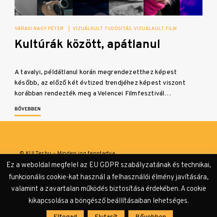
VÁRADI NAGY PÉTER
|
VIZUÁLKULT TUDÓSÍTÁS
VIZUÁLKULT
FILM
Kultúrák között, apátlanul
A tavalyi, példátlanul korán megrendezetthez képest
később, az előző két évtized trendjéhez képest viszont
korábban rendezték meg a Velencei Filmfesztivál…
BŐVEBBEN
© KULTer.hu – Minden jog fenntartva
Ez a weboldal megfelel az EU GDPR szabályzatának és technikai,
Impresszum
Szerzőink
Támogatók & Partnerek
funkcionális cookie-kat használ a felhasználói élmény javítására,
valamint a zavartalan működés biztosítása érdekében. A cookie
Adatvédelmi tájékoztató
kikapcsolása a böngésző beállításaiban lehetséges.