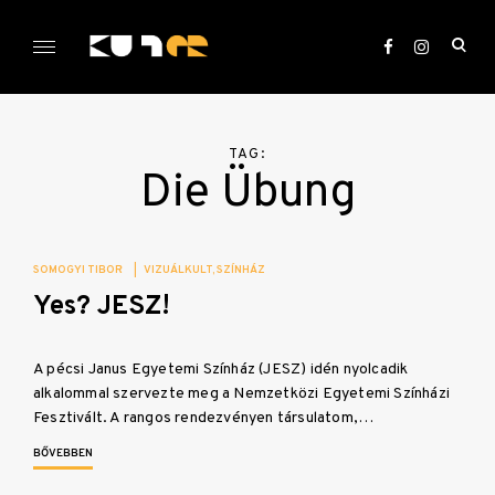
Skip
to
ope
content
sea
KULTer.hu
for
TAG:
Die Übung
SOMOGYI TIBOR
|
VIZUÁLKULT
SZÍNHÁZ
Yes? JESZ!
A pécsi Janus Egyetemi Színház (JESZ) idén nyolcadik
alkalommal szervezte meg a Nemzetközi Egyetemi Színházi
Fesztivált. A rangos rendezvényen társulatom,…
BŐVEBBEN