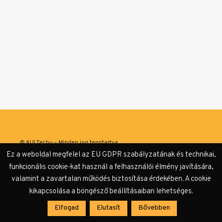
© KULTer.hu – Minden jog fenntartva
Ez a weboldal megfelel az EU GDPR szabályzatának és technikai,
Impresszum
Szerzőink
Támogatók & Partnerek
funkcionális cookie-kat használ a felhasználói élmény javítására,
valamint a zavartalan működés biztosítása érdekében. A cookie
Adatvédelmi tájékoztató
kikapcsolása a böngésző beállításaiban lehetséges.
Elfogad
Elutasít
Bővebben