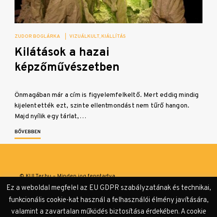
ZUDOR BOGLÁRKA
|
VIZUÁLKULT
KIÁLLÍTÁS
Kilátások a hazai
képzőművészetben
Önmagában már a cím is figyelemfelkeltő. Mert eddig mindig
kijelentették ezt, szinte ellentmondást nem tűrő hangon.
Majd nyílik egy tárlat,…
BŐVEBBEN
© KULTer.hu – Minden jog fenntartva
Ez a weboldal megfelel az EU GDPR szabályzatának és technikai,
Impresszum
Szerzőink
Támogatók & Partnerek
funkcionális cookie-kat használ a felhasználói élmény javítására,
valamint a zavartalan működés biztosítása érdekében. A cookie
Adatvédelmi tájékoztató