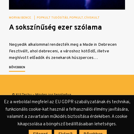
MORVAI BENCE
|
POPKULT TUDÓSÍTÁS
POPKULT
CÍVISKULT
A sokszínűség ezer szólama
Negyedik alkalommal rendezték meg a Made in Debrecen
Fesztivált, ahol debreceni, a városhoz kötődő, illetve
meghívott előadók és zenekarok húszperces…
BŐVEBBEN
© KULTer.hu – Minden jog fenntartva
Ez a weboldal megfelel az EU GDPR szabályzatának és technikai,
Impresszum
Szerzőink
Támogatók & Partnerek
funkcionális cookie-kat használ a felhasználói élmény javítására,
valamint a zavartalan működés biztosítása érdekében. A cookie
Adatvédelmi tájékoztató
kikapcsolása a böngésző beállításaiban lehetséges.