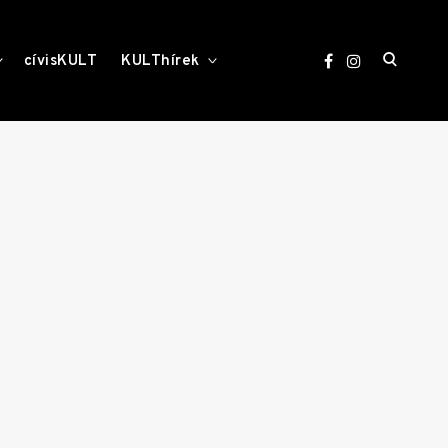
open
toggle
toggle
cívisKULT
KULThírek
child
child
menu
menu
search
form