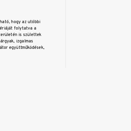
ható, hogy az utóbbi
riáját folytatva a
erületén is születtek
árgyak, izgalmas
trátor együttműködések,