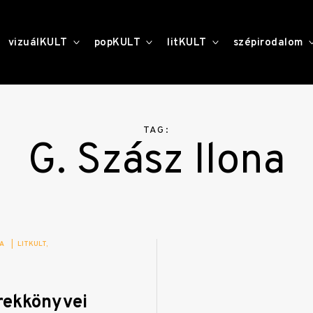
toggle
toggle
toggle
vizuálKULT
popKULT
litKULT
szépirodalom
child
child
child
menu
menu
menu
TAG:
G. Szász Ilona
IA
|
LITKULT
rekkönyvei