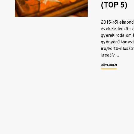
(TOP 5)
2015-ről elmond
évek kedvező szé
gyerekirodalom t
gyönyörű könyvt
író/költő-illusz
kreatív…
BŐVEBBEN