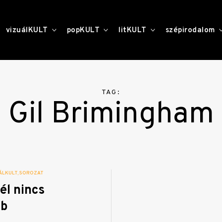
toggle
toggle
toggle
vizuálKULT
popKULT
litKULT
szépirodalom
child
child
child
menu
menu
menu
TAG:
Gil Brimingham
ÁLKULT
SOROZAT
él nincs
bb