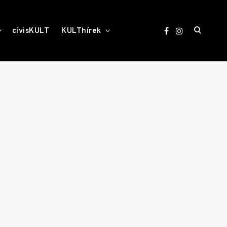
open
toggle
toggle
cívisKULT
KULThírek
child
child
menu
menu
search
form