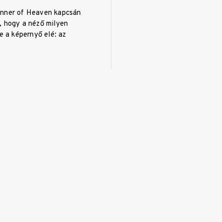
anner of Heaven kapcsán
, hogy a néző milyen
le a képernyő elé: az