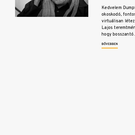
Kedvelem Dumpf 
okoskodó, fonto
virtuálisan léte
Lajos teremtmén
hogy bosszant
BŐVEBBEN