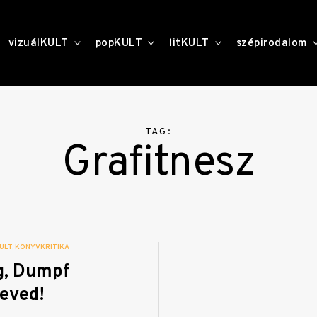
toggle
toggle
toggle
vizuálKULT
popKULT
litKULT
szépirodalom
child
child
child
menu
menu
menu
TAG:
Grafitnesz
ULT
KÖNYVKRITIKA
g, Dumpf
neved!