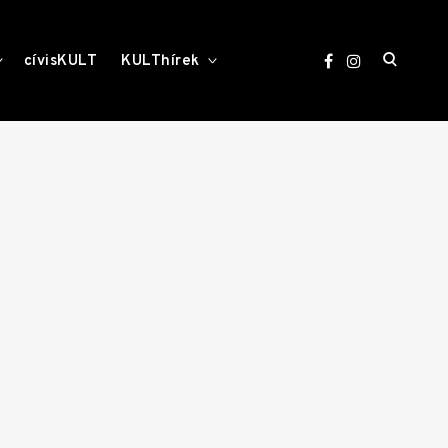
open
toggle
toggle
cívisKULT
KULThírek
child
child
menu
menu
search
form