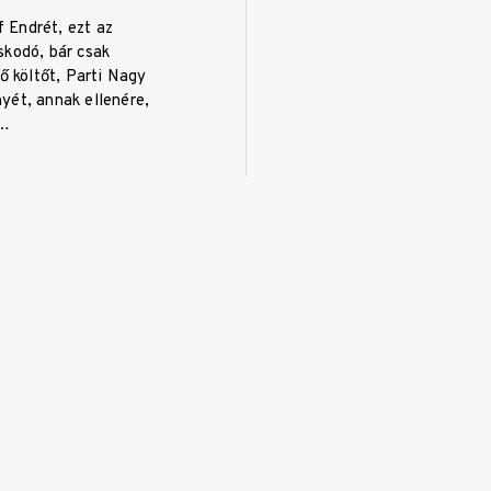
Endrét, ezt az
skodó, bár csak
ző költőt, Parti Nagy
yét, annak ellenére,
ó…