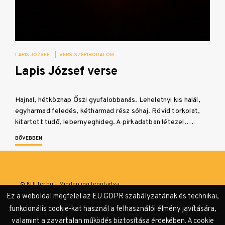
LAPIS JÓZSEF
|
VERS
SZÉPIRODALOM
Lapis József verse
Hajnal, hétköznap Őszi gyufalobbanás. Leheletnyi kis halál,
egyharmad feledés, kétharmad rész sóhaj. Rövid torkolat,
kitartott tüdő, lebernyeghideg. A pirkadatban létezel.…
BŐVEBBEN
© KULTer.hu – Minden jog fenntartva
Ez a weboldal megfelel az EU GDPR szabályzatának és technikai,
Impresszum
Szerzőink
Támogatók & Partnerek
funkcionális cookie-kat használ a felhasználói élmény javítására,
valamint a zavartalan működés biztosítása érdekében. A cookie
Adatvédelmi tájékoztató