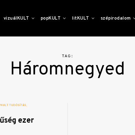
toggle
toggle
toggle
vizuálKULT
popKULT
litKULT
szépirodalom
child
child
child
menu
menu
menu
TAG:
Háromnegyed
PKULT TUDÓSÍTÁS
nűség ezer