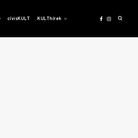
open
toggle
toggle
cívisKULT
KULThírek
child
child
menu
menu
search
form