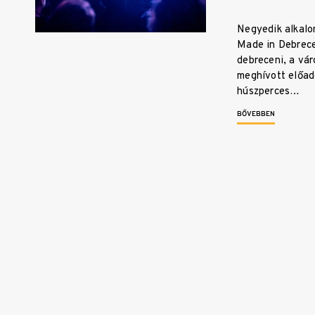
Negyedik alkalo
Made in Debrece
debreceni, a vár
meghívott előad
húszperces…
BŐVEBBEN