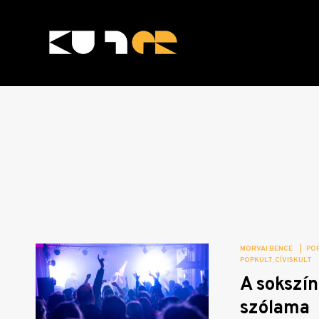
Skip
to
content
KULTer.hu
MORVAI BENCE
|
PO
POPKULT
CÍVISKULT
A sokszí
szólama