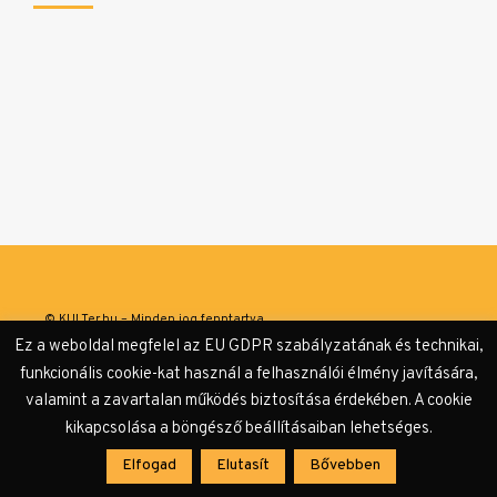
© KULTer.hu – Minden jog fenntartva
Ez a weboldal megfelel az EU GDPR szabályzatának és technikai,
Impresszum
Szerzőink
Támogatók & Partnerek
funkcionális cookie-kat használ a felhasználói élmény javítására,
valamint a zavartalan működés biztosítása érdekében. A cookie
Adatvédelmi tájékoztató
kikapcsolása a böngésző beállításaiban lehetséges.
Elfogad
Elutasít
Bővebben