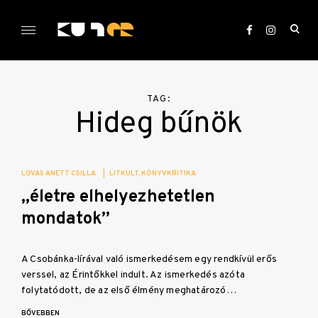
Skip
to
ope
content
sea
KULTer.hu
for
TAG:
Hideg bűnök
LOVAS ANETT CSILLA
|
LITKULT
KÖNYVKRITIKA
„életre elhelyezhetetlen
mondatok”
A Csobánka-lírával való ismerkedésem egy rendkívül erős
verssel, az Érintőkkel indult. Az ismerkedés azóta
folytatódott, de az első élmény meghatározó…
BŐVEBBEN