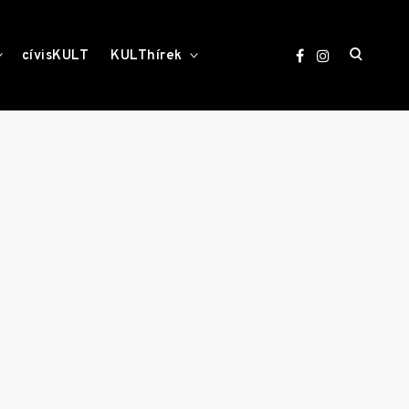
open
toggle
toggle
cívisKULT
KULThírek
child
child
menu
menu
search
form