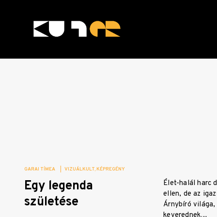
Skip
to
content
KULTer.hu
GARAI TÍMEA
|
VIZUÁLKULT
KÉPREGÉNY
Egy legenda
Élet-halál harc
ellen, de az iga
születése
Árnybíró világa,
keverednek…