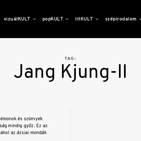
toggle
toggle
toggle
vizuálKULT
popKULT
litKULT
szépirodalom
child
child
child
menu
menu
menu
TAG:
Jang Kjung-Il
 démonok és szörnyek
zság mindig győz. Ez az
 ahol az ázsiai mondák