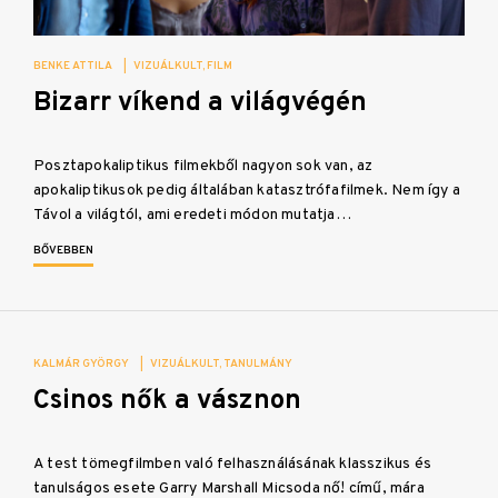
BENKE ATTILA
|
VIZUÁLKULT
FILM
Bizarr víkend a világvégén
Posztapokaliptikus filmekből nagyon sok van, az
apokaliptikusok pedig általában katasztrófafilmek. Nem így a
Távol a világtól, ami eredeti módon mutatja…
BŐVEBBEN
KALMÁR GYÖRGY
|
VIZUÁLKULT
TANULMÁNY
Csinos nők a vásznon
A test tömegfilmben való felhasználásának klasszikus és
tanulságos esete Garry Marshall Micsoda nő! című, mára