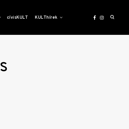
open
toggle
toggle
cívisKULT
KULThírek
child
child
menu
menu
search
form
s