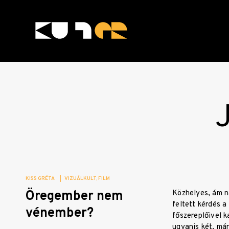
Skip
to
content
KULTer.hu
KISS GRÉTA
|
VIZUÁLKULT
FILM
Öregember nem
Közhelyes, ám n
feltett kérdés a
vénember?
főszereplőivel k
ugyanis két, má