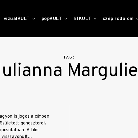
toggle
toggle
toggle
vizuálKULT
popKULT
litKULT
szépirodalom
child
child
child
menu
menu
menu
TAG:
Julianna Margulie
agyon is jogos a címben
 Született gengszterek
apcsolatban. A film
r visszavonult…