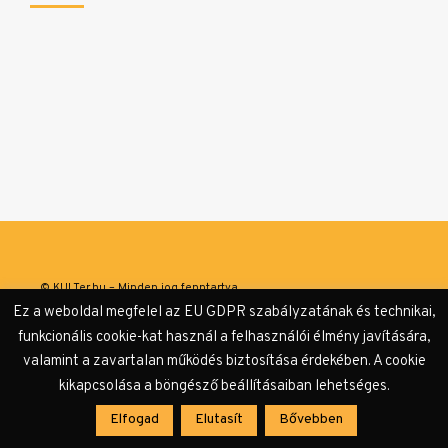
© KULTer.hu – Minden jog fenntartva
Ez a weboldal megfelel az EU GDPR szabályzatának és technikai,
Impresszum
Szerzőink
Támogatók & Partnerek
funkcionális cookie-kat használ a felhasználói élmény javítására,
valamint a zavartalan működés biztosítása érdekében. A cookie
Adatvédelmi tájékoztató
kikapcsolása a böngésző beállításaiban lehetséges.
Elfogad
Elutasít
Bővebben