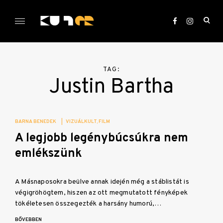
Skip
to
ope
content
sea
KULTer.hu
for
TAG:
Justin Bartha
BARNA BENEDEK
|
VIZUÁLKULT
FILM
A legjobb legénybúcsúkra nem
emlékszünk
A Másnaposokra beülve annak idején még a stáblistát is
végigröhögtem, hiszen az ott megmutatott fényképek
tökéletesen összegezték a harsány humorú,…
BŐVEBBEN