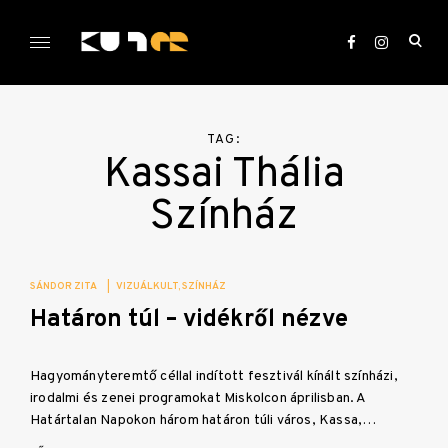
Skip
to
ope
content
sea
KULTer.hu
for
TAG:
Kassai Thália
Színház
SÁNDOR ZITA
|
VIZUÁLKULT
SZÍNHÁZ
Határon túl – vidékről nézve
Hagyományteremtő céllal indított fesztivál kínált színházi,
irodalmi és zenei programokat Miskolcon áprilisban. A
Határtalan Napokon három határon túli város, Kassa,…