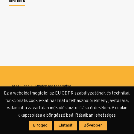
BŐVEBBEN
© KULTer.hu – Minden jog fenntartva
Ez a weboldal megfelel az EU GDPR szabályzatának és technikai,
Impresszum
Szerzőink
Támogatók & Partnerek
funkcionális cookie-kat használ a felhasználói élmény javítására,
valamint a zavartalan működés biztosítása érdekében. A cookie
Adatvédelmi tájékoztató
kikapcsolása a böngésző beállításaiban lehetséges.
Elfogad
Elutasít
Bővebben