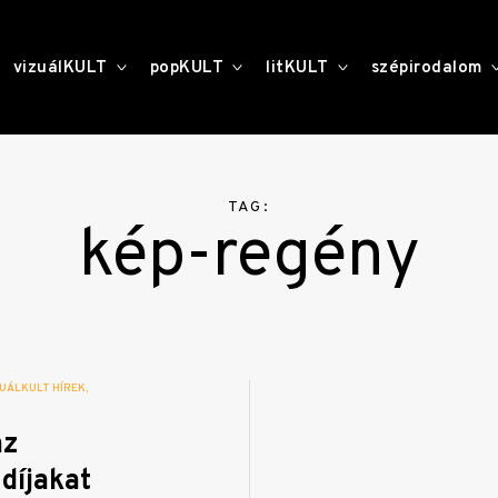
toggle
toggle
toggle
vizuálKULT
popKULT
litKULT
szépirodalom
child
child
child
menu
menu
menu
TAG:
kép-regény
UÁLKULT HÍREK
az
díjakat