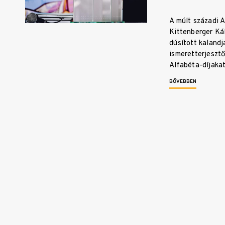
A múlt századi A
Kittenberger K
dúsított kalandja
ismeretterjesztő
Alfabéta-díjaka
BŐVEBBEN