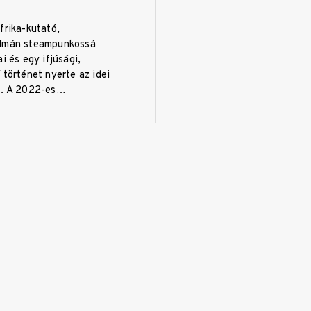
frika-kutató,
álmán steampunkossá
i és egy ifjúsági,
 történet nyerte az idei
t. A 2022-es…