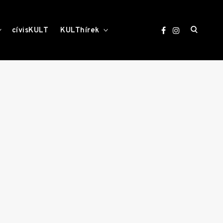
open
toggle
toggle
cívisKULT
KULThírek
child
child
menu
menu
search
form