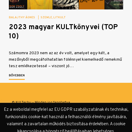
BALAJTHY ÁGNES
|
SZEMLE
LITKULT
2023 magyar KULTkönyvei (TOP
10)
Számomra 2023 nem az az év volt, amelyet egy-két, a
mezőnyből megcáfolhatatlan fölénnyel kiemelkedő remekmű
tesz emlékezetessé – viszont jó…
BŐVEBBEN
© KULTer.hu – Minden jog fenntartva
Ez a weboldal megfelel az EU GDPR szabályzatának és technikai,
Impresszum
Szerzőink
Támogatók & Partnerek
funkcionális cookie-kat használ a felhasználói élmény javítására,
valamint a zavartalan működés biztosítása érdekében. A cookie
Adatvédelmi tájékoztató
kikapcsolása a böngésző beállításaiban lehetséges.