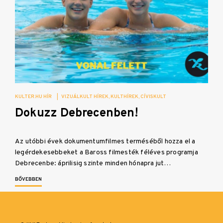
KULTER.HU HÍR
|
VIZUÁLKULT HÍREK
KULTHÍREK
CÍVISKULT
Dokuzz Debrecenben!
Az utóbbi évek dokumentumfilmes terméséből hozza el a
legérdekesebbeket a Baross filmesték féléves programja
Debrecenbe: áprilisig szinte minden hónapra jut…
BŐVEBBEN