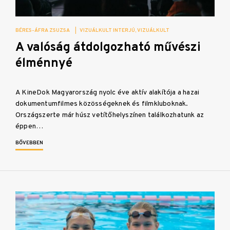
BÉRES-ÁFRA ZSUZSA
|
VIZUÁLKULT INTERJÚ
VIZUÁLKULT
A valóság átdolgozható művészi
élménnyé
A KineDok Magyarország nyolc éve aktív alakítója a hazai
dokumentumfilmes közösségeknek és filmkluboknak.
Országszerte már húsz vetítőhelyszínen találkozhatunk az
éppen…
BŐVEBBEN