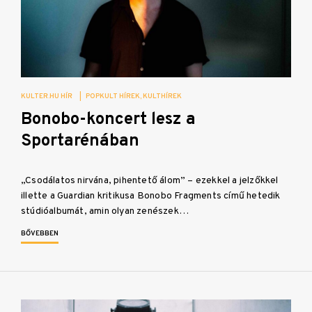
KULTER.HU HÍR
|
POPKULT HÍREK
KULTHÍREK
Bonobo-koncert lesz a
Sportarénában
„Csodálatos nirvána, pihentető álom” – ezekkel a jelzőkkel
illette a Guardian kritikusa Bonobo Fragments című hetedik
stúdióalbumát, amin olyan zenészek…
BŐVEBBEN