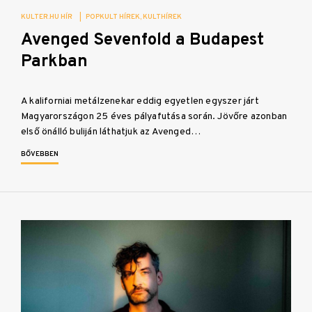
KULTER.HU HÍR
|
POPKULT HÍREK
KULTHÍREK
Avenged Sevenfold a Budapest
Parkban
A kaliforniai metálzenekar eddig egyetlen egyszer járt
Magyarországon 25 éves pályafutása során. Jövőre azonban
első önálló buliján láthatjuk az Avenged…
BŐVEBBEN