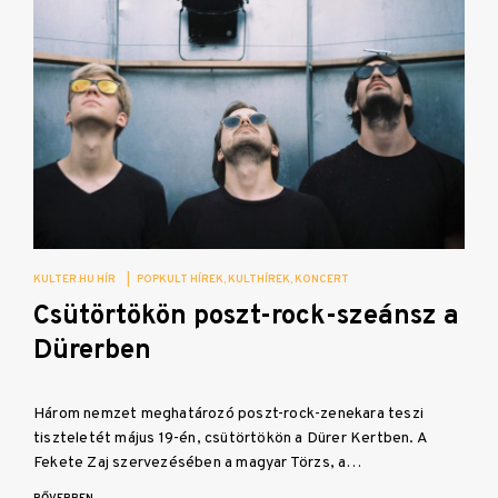
KULTER.HU HÍR
|
POPKULT HÍREK
KULTHÍREK
KONCERT
Csütörtökön poszt-rock-szeánsz a
Dürerben
Három nemzet meghatározó poszt-rock-zenekara teszi
tiszteletét május 19-én, csütörtökön a Dürer Kertben. A
Fekete Zaj szervezésében a magyar Törzs, a…