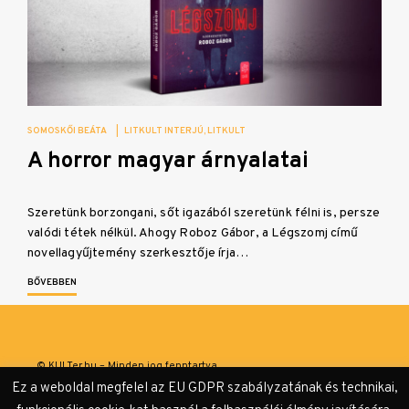
SOMOSKŐI BEÁTA
|
LITKULT INTERJÚ
LITKULT
A horror magyar árnyalatai
Szeretünk borzongani, sőt igazából szeretünk félni is, persze
valódi tétek nélkül. Ahogy Roboz Gábor, a Légszomj című
novellagyűjtemény szerkesztője írja…
BŐVEBBEN
© KULTer.hu – Minden jog fenntartva
Ez a weboldal megfelel az EU GDPR szabályzatának és technikai,
Impresszum
Szerzőink
Támogatók & Partnerek