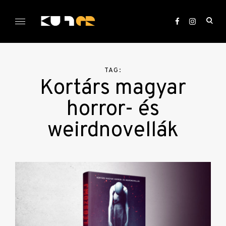
Skip
to
ope
content
sea
KULTer.hu
for
TAG:
Kortárs magyar
horror- és
weirdnovellák