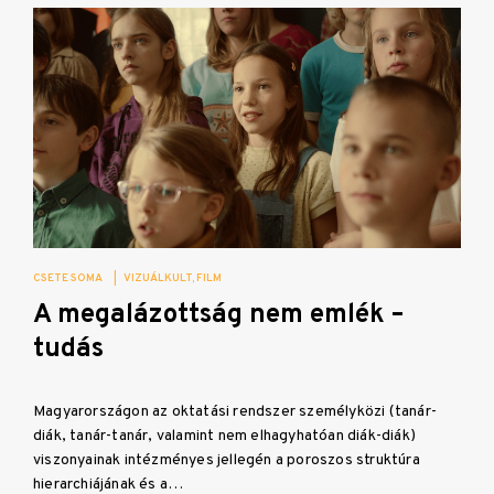
CSETE SOMA
|
VIZUÁLKULT
FILM
A megalázottság nem emlék –
tudás
Magyarországon az oktatási rendszer személyközi (tanár-
diák, tanár-tanár, valamint nem elhagyhatóan diák-diák)
viszonyainak intézményes jellegén a poroszos struktúra
hierarchiájának és a…