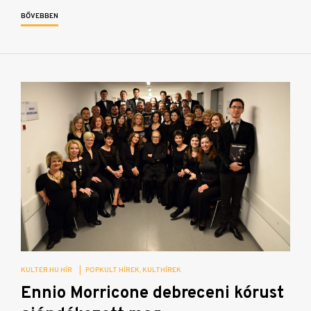
BŐVEBBEN
KULTER.HU HÍR
|
POPKULT HÍREK
KULTHÍREK
Ennio Morricone debreceni kórust