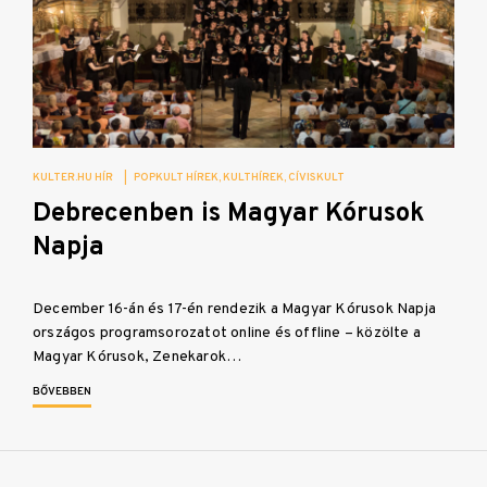
KULTER.HU HÍR
|
POPKULT HÍREK
KULTHÍREK
CÍVISKULT
Debrecenben is Magyar Kórusok
Napja
December 16-án és 17-én rendezik a Magyar Kórusok Napja
országos programsorozatot online és offline – közölte a
Magyar Kórusok, Zenekarok…
BŐVEBBEN