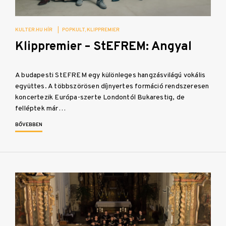
KULTER.HU HÍR
|
POPKULT
KLIPPREMIER
Klippremier – StEFREM: Angyal
A budapesti StEFREM egy különleges hangzásvilágú vokális
együttes. A többszörösen díjnyertes formáció rendszeresen
koncertezik Európa-szerte Londontól Bukarestig, de
felléptek már…
BŐVEBBEN