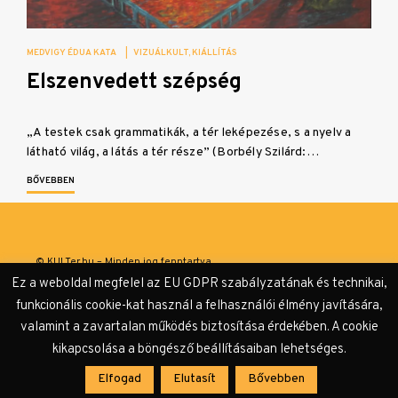
MEDVIGY ÉDUA KATA
|
VIZUÁLKULT
KIÁLLÍTÁS
Elszenvedett szépség
„A testek csak grammatikák, a tér leképezése, s a nyelv a
látható világ, a látás a tér része” (Borbély Szilárd:…
BŐVEBBEN
© KULTer.hu – Minden jog fenntartva
Ez a weboldal megfelel az EU GDPR szabályzatának és technikai,
Impresszum
Szerzőink
Támogatók & Partnerek
funkcionális cookie-kat használ a felhasználói élmény javítására,
valamint a zavartalan működés biztosítása érdekében. A cookie
Adatvédelmi tájékoztató
kikapcsolása a böngésző beállításaiban lehetséges.
Elfogad
Elutasít
Bővebben