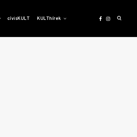
open
toggle
toggle
cívisKULT
KULThírek
child
child
menu
menu
search
form