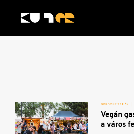
Skip
to
content
KULTer.hu
BOKOR KRISZTIÁN
|
Vegán ga
a város fe