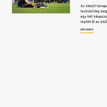
Az elmúlt hónap
testületileg m
egy hét kikapcs
reptérről az e
BŐVEBBEN