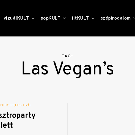
toggle
toggle
toggle
vizuálKULT
popKULT
litKULT
szépirodalom
child
child
child
menu
menu
menu
TAG:
Las Vegan’s
POPKULT
FESZTIVÁL
sztroparty
lett