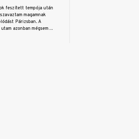
ok feszített tempója után
egszavaztam magamnak
olódást Párizsban. A
lső utam azonban mégsem…