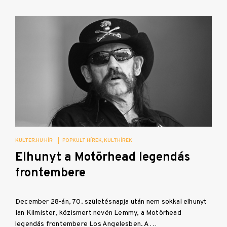
KULTER.HU HÍR
|
POPKULT HÍREK
KULTHÍREK
Elhunyt a Motörhead legendás
frontembere
December 28-án, 70. születésnapja után nem sokkal elhunyt
Ian Kilmister, közismert nevén Lemmy, a Motörhead
legendás frontembere Los Angelesben. A…