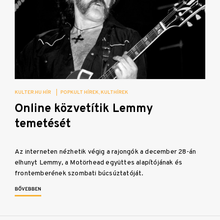
KULTER.HU HÍR
|
POPKULT HÍREK
KULTHÍREK
Online közvetítik Lemmy
temetését
Az interneten nézhetik végig a rajongók a december 28-án
elhunyt Lemmy, a Motörhead együttes alapítójának és
frontemberének szombati búcsúztatóját.
BŐVEBBEN