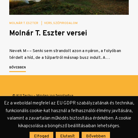
MOLNÁR T. ESZTER
|
VERS
SZÉPIRODALOM
Molnár T. Eszter versei
Nevek M–– Senki sem strandolt azon a nyáron, a folyóban
térdelt a híd, de a túlpartról másnap busz indult. A…
BŐVEBBEN
© KULTer.hu – Minden jog fenntartva
Ez a weboldal megfelel az EU GDPR szabályzatának és technikai,
Impresszum
Szerzőink
Támogatók & Partnerek
funkcionális cookie-kat használ a felhasználói élmény javítására,
valamint a zavartalan működés biztosítása érdekében. A cookie
Adatvédelmi tájékoztató
kikapcsolása a böngésző beállításaiban lehetséges.
Elfogad
Elutasít
Bővebben