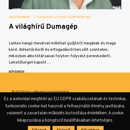
VASS NORBERT
|
VIZUÁLKULT
LITKULT
KÖNYVKRITIKA
A világhírű Dumagép
Lelkes hangú meséivel milliókat gyűjtött magának és maga
köré. Béketűrésről és elfogadásról beszélt szüntelen,
miközben alkotótársaival folyton-folyvást pereskedett.
Lehetőséget kapott…
BŐVEBBEN
© KULTer.hu – Minden jog fenntartva
Ez a weboldal megfelel az EU GDPR szabályzatának és technikai,
Impresszum
Szerzőink
Támogatók & Partnerek
funkcionális cookie-kat használ a felhasználói élmény javítására,
valamint a zavartalan működés biztosítása érdekében. A cookie
Adatvédelmi tájékoztató
kikapcsolása a böngésző beállításaiban lehetséges.