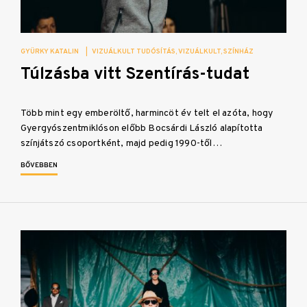
GYÜRKY KATALIN
|
VIZUÁLKULT TUDÓSÍTÁS
VIZUÁLKULT
SZÍNHÁZ
Túlzásba vitt Szentírás-tudat
Több mint egy emberöltő, harmincöt év telt el azóta, hogy
Gyergyószentmiklóson előbb Bocsárdi László alapította
színjátszó csoportként, majd pedig 1990-től…
BŐVEBBEN