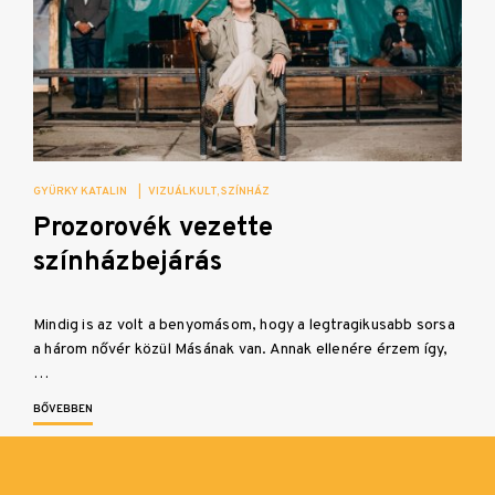
GYÜRKY KATALIN
|
VIZUÁLKULT
SZÍNHÁZ
Prozorovék vezette
színházbejárás
Mindig is az volt a benyomásom, hogy a legtragikusabb sorsa
a három nővér közül Másának van. Annak ellenére érzem így,
…
BŐVEBBEN