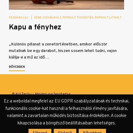
FAZEKAS LILI
|
ZENE
VIZUÁLKULT
POPKULT TUDÓSÍTÁS
POPKULT
LITKULT
Kapu a fényhez
„Különös pillanat a zenetörténetben, amikor először
mutatnak be egy darabot, hiszen sosem lehet tudni, vajon
kiállja-e a mű az idő…
BŐVEBBEN
© KULTer.hu – Minden jog fenntartva
Ez a weboldal megfelel az EU GDPR szabályzatának és technikai,
Impresszum
Szerzőink
Támogatók & Partnerek
funkcionális cookie-kat használ a felhasználói élmény javítására,
valamint a zavartalan működés biztosítása érdekében. A cookie
Adatvédelmi tájékoztató
kikapcsolása a böngésző beállításaiban lehetséges.