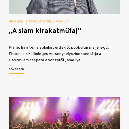
MEHAMÁK
|
POPKULT INTERJÚ
POPKULT
„A slam kirakatműfaj”
Pláne, ha a téma sokakat érdeklő, popkulturális jellegű.
Ebben, s a különleges versenyhelyszínekben látja a
DebreSlam csapata a vonzerőt, amellyel…
BŐVEBBEN