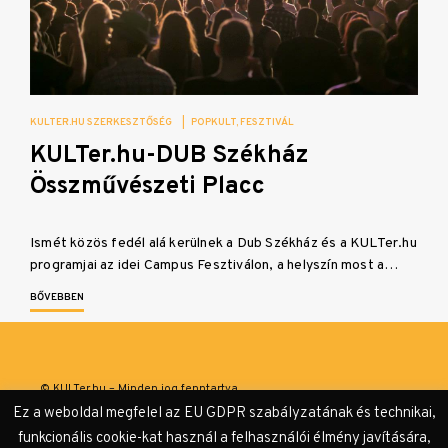
KULTER.HU SZERKESZTŐSÉG
|
POPKULT
FESZTIVÁL
KULTer.hu-DUB Székház
Összművészeti Placc
Ismét közös fedél alá kerülnek a Dub Székház és a KULTer.hu
programjai az idei Campus Fesztiválon, a helyszín most a…
BŐVEBBEN
© KULTer.hu – Minden jog fenntartva
Ez a weboldal megfelel az EU GDPR szabályzatának és technikai,
Impresszum
Szerzőink
Támogatók & Partnerek
funkcionális cookie-kat használ a felhasználói élmény javítására,