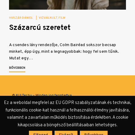
HUSZÁR DÁNIEL
|
VIZUÁLKULT
FILM
Százarcú szeretet
A csendes lány rendezője, Colm Bairéad sokszor becsap
minket, épp úgy, mint a legnagyobbak: hogy fel sem tűnik.
Mutat egy…
BŐVEBBEN
© KULTer.hu – Minden jog fenntartva
Ez a weboldal megfelel az EU GDPR szabályzatának és technikai,
Impresszum
Szerzőink
Támogatók & Partnerek
funkcionális cookie-kat használ a felhasználói élmény javítására,
valamint a zavartalan működés biztosítása érdekében. A cookie
Adatvédelmi tájékoztató
kikapcsolása a böngésző beállításaiban lehetséges.