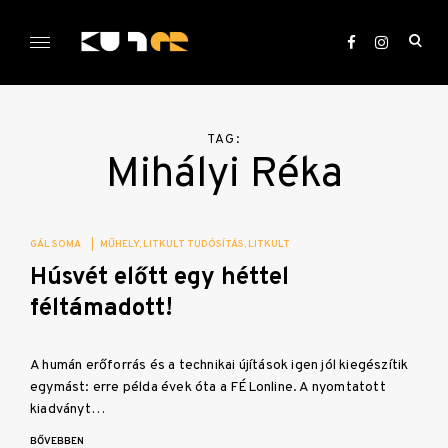
Skip
to
ope
content
sea
KULTer.hu
for
TAG:
Mihályi Réka
GÁL SOMA
|
MŰHELY
LITKULT TUDÓSÍTÁS
LITKULT
Húsvét előtt egy héttel
féltámadott!
A humán erőforrás és a technikai újítások igen jól kiegészítik
egymást: erre példa évek óta a FÉLonline. A nyomtatott
kiadványt…
BŐVEBBEN