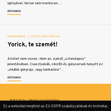
igényével. Versei nem merészen…
BŐVEBBEN
BRAUN BARNA
|
LITKULT
KÖNYVKRITIKA
Yorick, te szemét!
A kötet nem vicces. Nem az, a jelző „sztendapos”
jelentésében. Csasztuskák, cikizők és gúnyversek helyett ez
„inkább gúnyrajz, vagy karikatúra”…
BŐVEBBEN
© KULTer.hu – Minden jog fenntartva
Ez a weboldal megfelel az EU GDPR szabályzatának és technikai,
Impresszum
Szerzőink
Támogatók & Partnerek