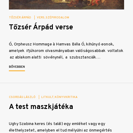
TŐZSÉR ÁRPÁD
|
VERS
SZÉPIRODALOM
Tőzsér Árpád verse
Ó, Orpheusz Hommage à Hamvas Béla Ó, kihúnyó eonok,
amelyek ifjúkorom olvasmányaiban valóságosabbak voltatok
az ablakom alatti sövénynél, a szubsztanciák…
BŐVEBBEN
CSORDÁS LÁSZLÓ
|
LITKULT
KÖNYVKRITIKA
A test maszkjátéka
Ughy Szabina keres (és talál) egy emléket vagy egy
élethelyzetet, amelyben el tud mélyülni az önmegértés