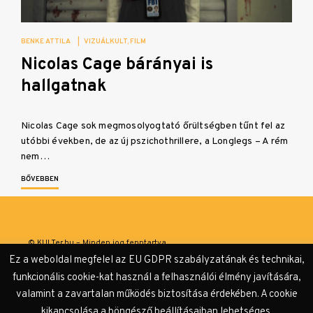
BENKE ATTILA
|
VIZUÁLKULT
FILM
Nicolas Cage bárányai is
hallgatnak
Nicolas Cage sok megmosolyogtató őrültségben tűnt fel az
utóbbi években, de az új pszichothrillere, a Longlegs – A rém
nem…
BŐVEBBEN
© KULTer.hu – Minden jog fenntartva
Ez a weboldal megfelel az EU GDPR szabályzatának és technikai,
Impresszum
Szerzőink
Támogatók & Partnerek
funkcionális cookie-kat használ a felhasználói élmény javítására,
valamint a zavartalan működés biztosítása érdekében. A cookie
Adatvédelmi tájékoztató
kikapcsolása a böngésző beállításaiban lehetséges.