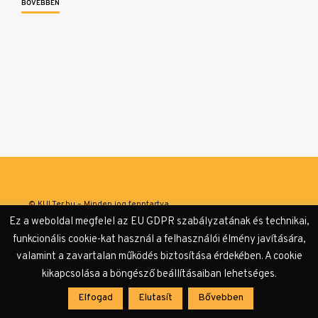
BŐVEBBEN
© KULTer.hu – Minden jog fenntartva
Ez a weboldal megfelel az EU GDPR szabályzatának és technikai,
Impresszum
Szerzőink
Támogatók & Partnerek
funkcionális cookie-kat használ a felhasználói élmény javítására,
valamint a zavartalan működés biztosítása érdekében. A cookie
Adatvédelmi tájékoztató
kikapcsolása a böngésző beállításaiban lehetséges.
Elfogad
Elutasít
Bővebben