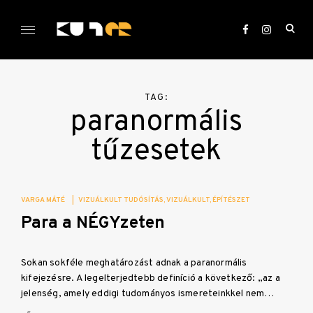
Skip
to
ope
content
sea
KULTer.hu
for
TAG:
paranormális
tűzesetek
VARGA MÁTÉ
|
VIZUÁLKULT TUDÓSÍTÁS
VIZUÁLKULT
ÉPÍTÉSZET
Para a NÉGYzeten
Sokan sokféle meghatározást adnak a paranormális
kifejezésre. A legelterjedtebb definíció a következő: „az a
jelenség, amely eddigi tudományos ismereteinkkel nem…