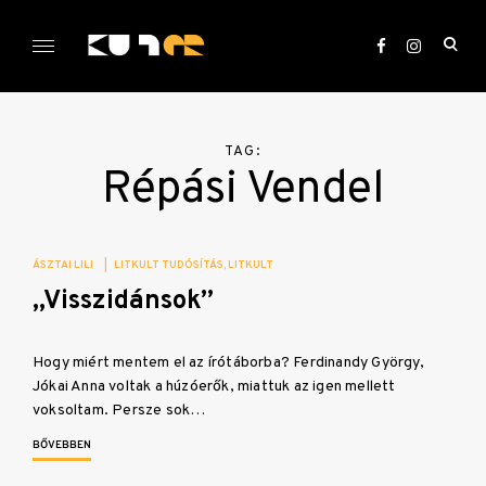
Skip
to
ope
content
sea
KULTer.hu
for
TAG:
Répási Vendel
ÁSZTAI LILI
|
LITKULT TUDÓSÍTÁS
LITKULT
„Visszidánsok”
Hogy miért mentem el az írótáborba? Ferdinandy György,
Jókai Anna voltak a húzóerők, miattuk az igen mellett
voksoltam. Persze sok…
BŐVEBBEN