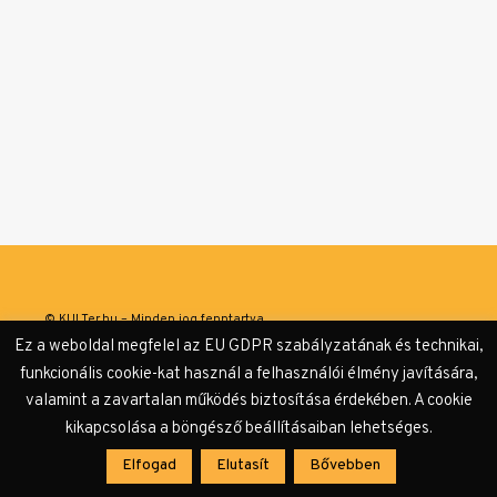
© KULTer.hu – Minden jog fenntartva
Ez a weboldal megfelel az EU GDPR szabályzatának és technikai,
Impresszum
Szerzőink
Támogatók & Partnerek
funkcionális cookie-kat használ a felhasználói élmény javítására,
valamint a zavartalan működés biztosítása érdekében. A cookie
Adatvédelmi tájékoztató
kikapcsolása a böngésző beállításaiban lehetséges.
Elfogad
Elutasít
Bővebben