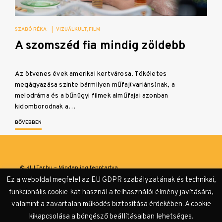
SZABÓ RÉKA
|
VIZUÁLKULT
FILM
A szomszéd fia mindig zöldebb
Az ötvenes évek amerikai kertvárosa. Tökéletes
megágyazása szinte bármilyen műfaj(variáns)nak, a
melodráma és a bűnügyi filmek alműfajai azonban
kidomborodnak a…
BŐVEBBEN
© KULTer.hu – Minden jog fenntartva
Ez a weboldal megfelel az EU GDPR szabályzatának és technikai,
Impresszum
Szerzőink
Támogatók & Partnerek
funkcionális cookie-kat használ a felhasználói élmény javítására,
valamint a zavartalan működés biztosítása érdekében. A cookie
Adatvédelmi tájékoztató
kikapcsolása a böngésző beállításaiban lehetséges.