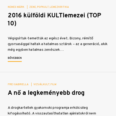
NEMES MÁRK
|
ZENE
POPKULT
LEMEZKRITIKA
2016 külföldi KULTlemezei (TOP
10)
Végigsírtuk-temettük az egész évet. Bizony, rémítő
gyorsasággal haltak a hatalmas sztárok – az a generáció, akik
még egyben hatalmas zenészek…
BŐVEBBEN
FREI GABRIELLA
|
VIZUÁLKULT
FILM
A nő a legkeményebb drog
A drogkartellek gyakornoki programja erkölcsileg
kifogásolható. A visszautasíthatatlan ajánlatokról nem