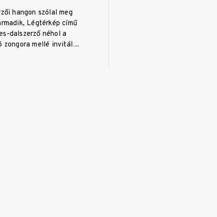
rzői hangon szólal meg
armadik, Légtérkép című
es-dalszerző néhol a
ó zongora mellé invitál…