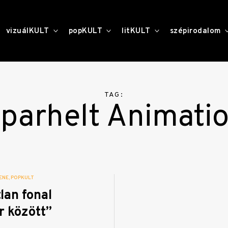
toggle
toggle
toggle
vizuálKULT
popKULT
litKULT
szépirodalom
child
child
child
menu
menu
menu
TAG:
parhelt Animati
ENE
POPKULT
lan fonal
r között”