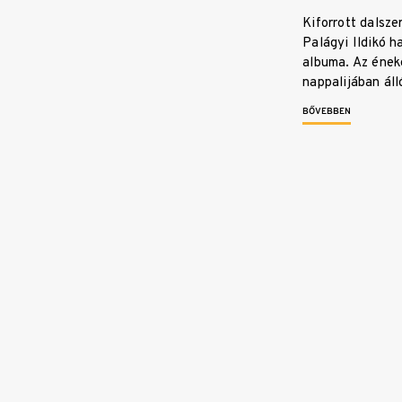
Kiforrott dalsze
Palágyi Ildikó h
albuma. Az ének
nappalijában áll
BŐVEBBEN