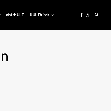
open
toggle
toggle
cívisKULT
KULThírek
child
child
menu
menu
search
form
on