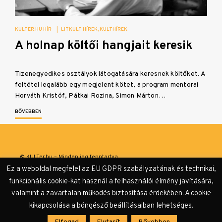
KULTER.HU HÍR
|
LITKULT HÍREK
KULTHÍREK
A holnap költői hangjait keresik
Tizenegyedikes osztályok látogatására keresnek költőket. A
feltétel legalább egy megjelent kötet, a program mentorai
Horváth Kristóf, Pátkai Rozina, Simon Márton…
BŐVEBBEN
© KULTer.hu – Minden jog fenntartva
Ez a weboldal megfelel az EU GDPR szabályzatának és technikai,
Impresszum
Szerzőink
Támogatók & Partnerek
funkcionális cookie-kat használ a felhasználói élmény javítására,
valamint a zavartalan működés biztosítása érdekében. A cookie
Adatvédelmi tájékoztató
kikapcsolása a böngésző beállításaiban lehetséges.