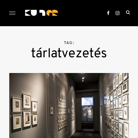
Skip
to
ope
content
sea
KULTer.hu
for
TAG:
tárlatvezetés