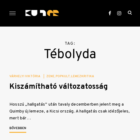
Skip
to
ope
content
sea
KULTer.hu
for
TAG:
Tébolyda
VÁRHELYI VIKTÓRIA
|
ZENE
POPKULT
LEMEZKRITIKA
Kiszámítható változatosság
Hosszú „hallgatás” után tavaly decemberben jelent meg a
Quimby új lemeze, a Kicsi ország. A hallgatás csak idézőjeles,
mert bár…
BŐVEBBEN