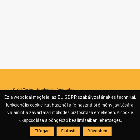
© KULTer.hu – Minden jog fenntartva
Ez a weboldal megfelel az EU GDPR szabályzatának és technikai,
Impresszum
Szerzőink
Támogatók & Partnerek
funkcionális cookie-kat használ a felhasználói élmény javítására,
valamint a zavartalan működés biztosítása érdekében. A cookie
Adatvédelmi tájékoztató
kikapcsolása a böngésző beállításaiban lehetséges.
Elfogad
Elutasít
Bővebben