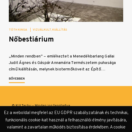
TÓTH KINGA
|
VIZUÁLKULT
KIÁLLÍTÁS
Nőbestiárium
„Minden rendben” – emlékeztet a Menedékbarlang Gallai
Judit Ágnes és Gáspár Annamária Természetem puhasága
című kiállításán, melynek biotermőköveit az Építő…
BŐVEBBEN
© KULTer.hu – Minden jog fenntartva
Ez a weboldal megfelel az EU GDPR szabályzatának és technikai,
Impresszum
Szerzőink
Támogatók & Partnerek
funkcionális cookie-kat használ a felhasználói élmény javítására,
valamint a zavartalan működés biztosítása érdekében. A cookie
Adatvédelmi tájékoztató